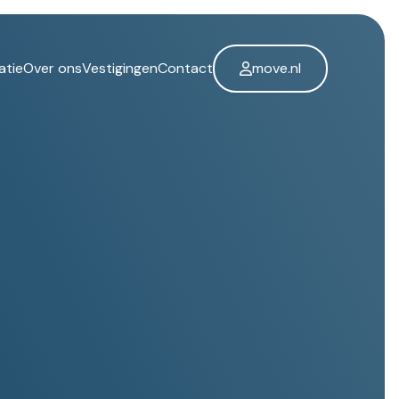
atie
Over ons
Vestigingen
Contact
move.nl