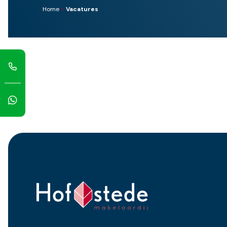
Home
>
Vacatures