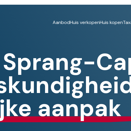
Aanbod
Huis verkopen
Huis kopen
Tax
 Sprang-Cap
eskundighei
ijke aanpak