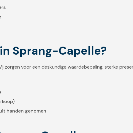
ers
p
in Sprang-Capelle?
 Wij zorgen voor een deskundige waardebepaling, sterke prese
s
erkoop)
g uit handen genomen