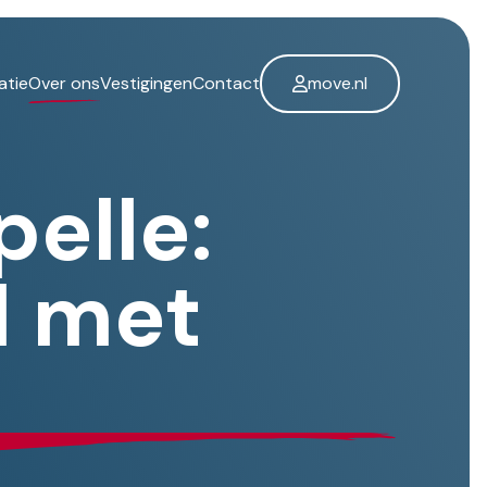
atie
Over ons
Vestigingen
Contact
move.nl
elle:
d met