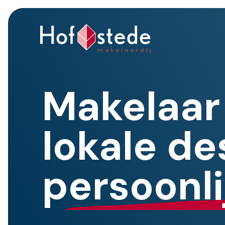
Makelaar
lokale d
persoonl