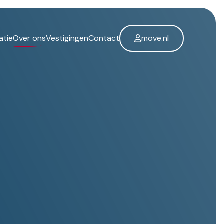
atie
Over ons
Vestigingen
Contact
move.nl