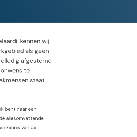
laardij kennen wij
rkgebied als geen
volledig afgestemd
woonwens te
vakmensen staat
oek bent naar een
n dé allesomvattende
 en kennis van de