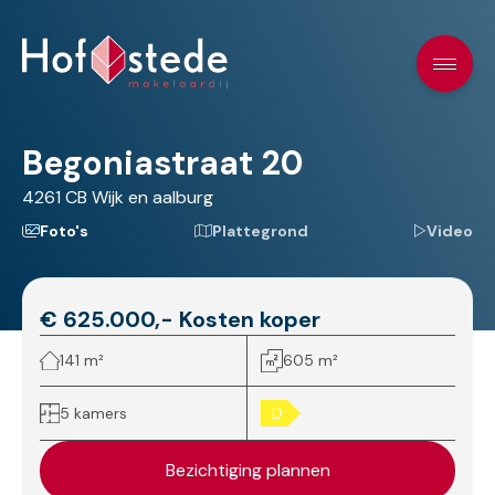
Begoniastraat 20
4261 CB
Wijk en aalburg
Foto's
Plattegrond
Video
€ 625.000,- Kosten koper
141 m²
605 m²
5 kamers
D
Bezichtiging plannen