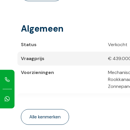
Algemeen
Status
Verkocht
Vraagprijs
€ 439.000
Voorzieningen
Mechanisch
Rookkanaal
Zonnepanel
Bijzonderheden
Gedeelteli
Alle kenmerken
Bouwvorm