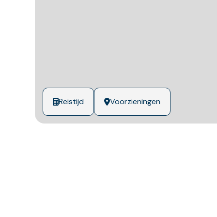
Kadastrale oppervlakte
390 m²
Inhoud
373 m³
Woonkamer oppervlakte
27 m²
Overig gebruiksoppervlakte
8 m²
Reistijd
Voorzieningen
Hoofdtuin oppervlakte
260 m²
Schuur / Berging (extern)
25 m²
oppervlakte
Garage oppervlakte
25 m²
Aantal kamers
4