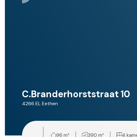
C.Branderhorststraat 10
4266 EL
Eethen
96 m²
390 m²
4 kam