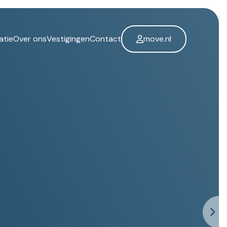
atie
Over ons
Vestigingen
Contact
move.nl