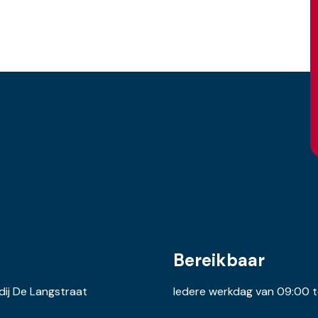
-04
e, Muurisolatie, Dubbel glas
(gas combiketel uit 2024,
Bereikbaar
)
ij De Langstraat
Iedere werkdag van 09:00 t