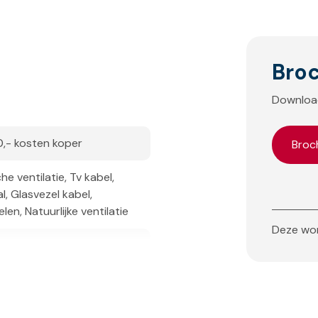
Bro
Download
,- kosten koper
Broc
e ventilatie, Tv kabel,
, Glasvezel kabel,
en, Natuurlijke ventilatie
Deze won
jk gestoffeerd