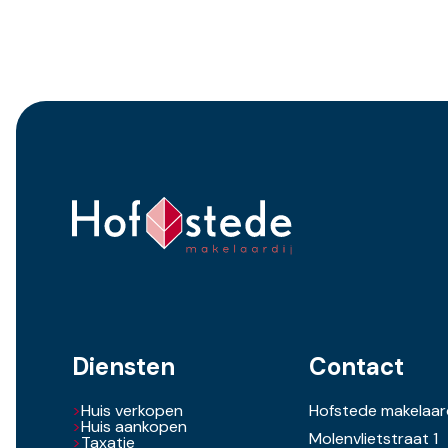
Energie
Energie klasse
B
Energie einddatum
2036-02
Isolatie
Dakisolati
Warmwater
Cv ketel
Verwarming
Cv ketel
C.V.-Ketel
Hre a cw5 
Diensten
Contact
eigendom
Huis verkopen
Hofstede makelaard
Huis aankopen
Molenvlietstraat 1
Taxatie