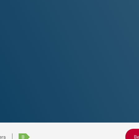
ers
B
Be