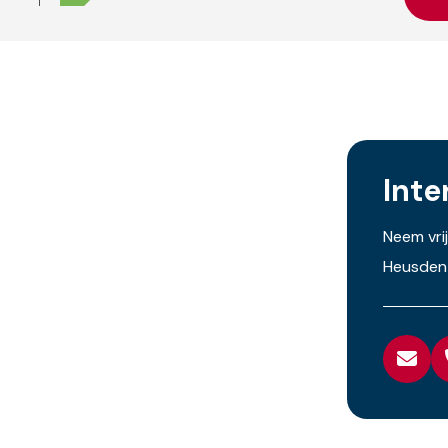
Inte
Neem vri
Heusden