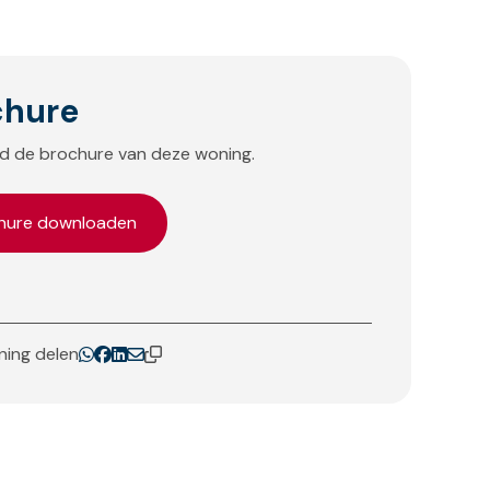
chure
 de brochure van deze woning.
hure downloaden
ing delen